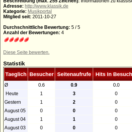
Beschreibung (max. 255 Zeichen):
Informationen zu klassi
Adresse:
http://www.klassik.de
Kategorie:
Musikportal
Mitglied seit:
2011-10-27
Durchschnittliche Bewertung:
5 / 5
Anzahl der Bewertungen:
4
Diese Seite bewerten.
Statistik
Taeglich
Besucher
Seitenaufrufe
Hits In Besuch
Ø
0.6
0.9
0.0
Heute
1
3
0
Gestern
1
2
0
August 05
0
0
0
August 04
1
1
0
August 03
0
0
0