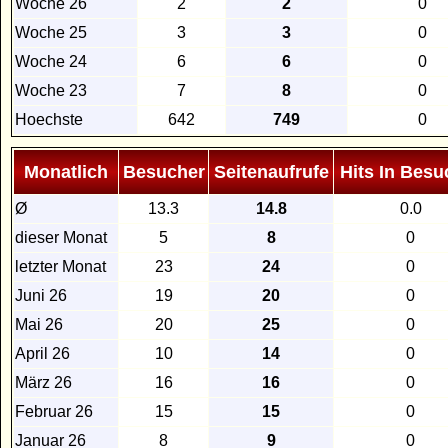
Woche 26
2
2
0
Woche 25
3
3
0
Woche 24
6
6
0
Woche 23
7
8
0
Hoechste
642
749
0
Monatlich
Besucher
Seitenaufrufe
Hits In Besu
Ø
13.3
14.8
0.0
dieser Monat
5
8
0
letzter Monat
23
24
0
Juni 26
19
20
0
Mai 26
20
25
0
April 26
10
14
0
März 26
16
16
0
Februar 26
15
15
0
Januar 26
8
9
0