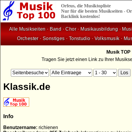
Orfeus,
die
Musiktopliste
Nur für die besten Musikseiten - 
Backlink kostenlos!
Alle Musikseiten
·
Band
·
Chor
·
Musikausbildung
·
Musi
Orchester
·
Sonstiges
·
Tonstudio
·
Volksmusik
·
Mus
Musik TOP 1
Tragen Sie jetzt einen Link zu Ihrer Musik
Klassik.de
Info
Benutzername:
richienen