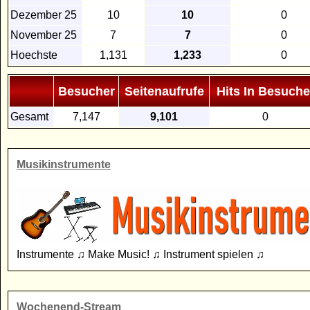
Dezember 25
10
10
0
November 25
7
7
0
Hoechste
1,131
1,233
0
Besucher
Seitenaufrufe
Hits In Besuche
Gesamt
7,147
9,101
0
Musikinstrumente
Instrumente ♫ Make Music! ♫ Instrument spielen ♫
Wochenend-Stream