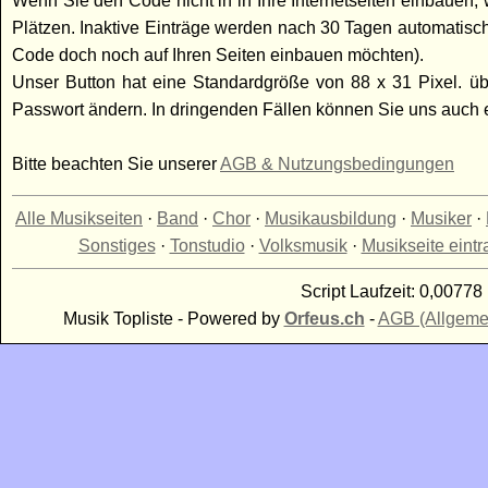
Wenn Sie den Code nicht in in Ihre Internetseiten einbauen, w
Plätzen. Inaktive Einträge werden nach 30 Tagen automatisc
Code doch noch auf Ihren Seiten einbauen möchten).
Unser Button hat eine Standardgröße von 88 x 31 Pixel. üb
Passwort ändern. In dringenden Fällen können Sie uns auch
Bitte beachten Sie unserer
AGB & Nutzungsbedingungen
Alle Musikseiten
·
Band
·
Chor
·
Musikausbildung
·
Musiker
·
Sonstiges
·
Tonstudio
·
Volksmusik
·
Musikseite eint
Script Laufzeit: 0,00778 
Musik Topliste - Powered by
Orfeus.ch
-
AGB (Allgeme