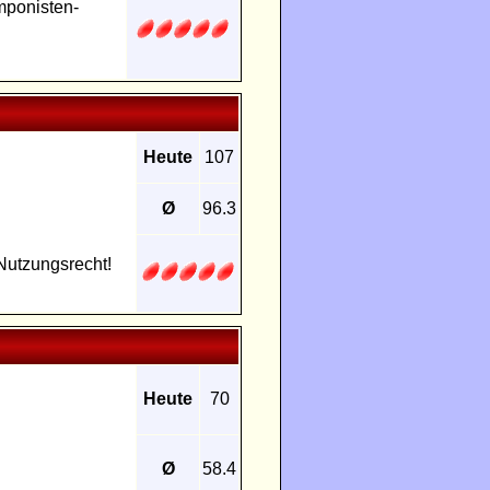
mponisten-
Heute
107
Ø
96.3
Nutzungsrecht!
Heute
70
Ø
58.4