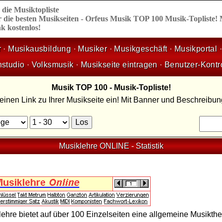
,
die
Musiktopliste
 die besten Musikseiten - Orfeus Musik TOP 100 Musik-Topliste!
k kostenlos!
r
·
Musikausbildung
·
Musiker
·
Musikgeschäft
·
Musikportal
nstudio
·
Volksmusik
·
Musikseite eintragen
·
Benutzer-Kontr
Musik TOP 100 - Musik-Topliste!
 einen Link zu Ihrer Musikseite ein! Mit Banner und Beschreibu
Musiklehre ONLINE
-
Statistik
ehre bietet auf über 100 Einzelseiten eine allgemeine Musikthe