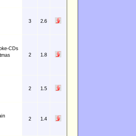
3
2.6
raoke-CDs
2
1.8
stmas
2
1.5
d
ain
2
1.4