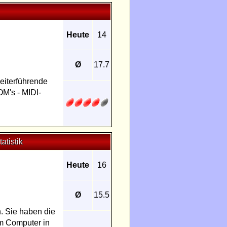
Heute
14
Ø
17.7
eiterführende
M's - MIDI-
tatistik
Heute
16
Ø
15.5
. Sie haben die
em Computer in