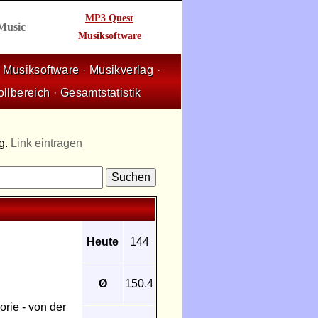
MP3 Quest
 Music
Musiksoftware
·
Musiksoftware
·
Musikverlag
·
ollbereich
·
Gesamtstatistik
ng.
Link eintragen
Heute
144
Ø
150.4
orie - von der