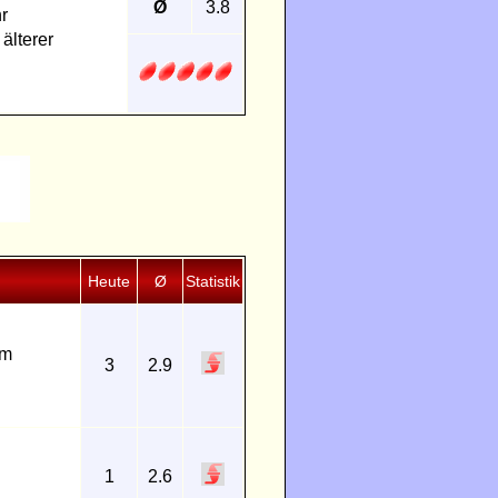
Ø
3.8
r
älterer
Heute
Ø
Statistik
um
3
2.9
1
2.6