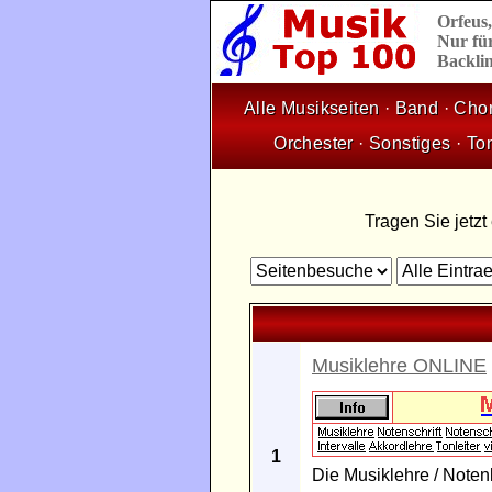
Orfeus
Nur für
Backlin
Alle Musikseiten
·
Band
·
Cho
Orchester
·
Sonstiges
·
To
Tragen Sie jetzt
Musiklehre ONLINE
1
Die Musiklehre / Notenl