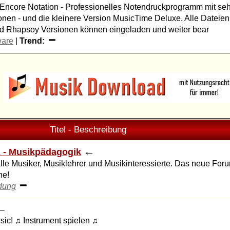
ore Notation - Professionelles Notendruckprogramm mit seh
nen - und die kleinere Version MusicTime Deluxe. Alle Dateien 
d Rhapsoy Versionen können eingeladen und weiter bear
ware
|
Trend:
Titel - Beschreibung
←
 - Musikpädagogik
lle Musiker, Musiklehrer und Musikinteressierte. Das neue For
ne!
dung
←
ic! ♫ Instrument spielen ♫