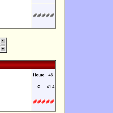
Heute
46
Ø
41.4