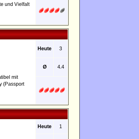
e und Vielfalt
Heute
3
Ø
4.4
ibel mit
y (Passport
Heute
1