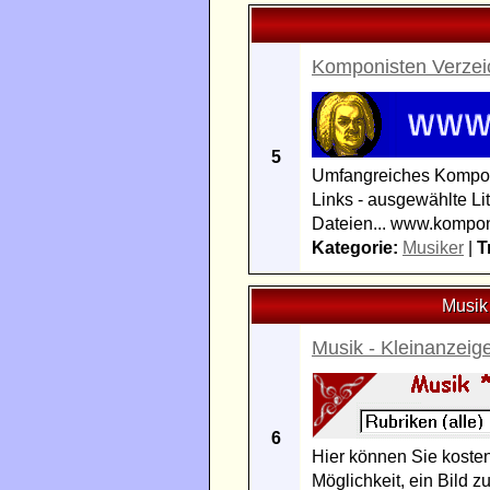
Komponisten Verzei
5
Umfangreiches Komponi
Links - ausgewählte L
Dateien... www.komponi
Kategorie:
Musiker
|
T
Musik
Musik - Kleinanzeig
6
Hier können Sie kosten
Möglichkeit, ein Bild 