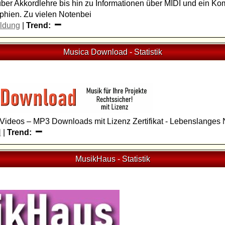
ber Akkordlehre bis hin zu Informationen über MIDI und ein Ko
phien. Zu vielen Notenbei
ldung
|
Trend:
Musica Download
-
Statistik
 Videos – MP3 Downloads mit Lizenz Zertifikat - Lebenslanges 
l
|
Trend:
MusikHaus
-
Statistik