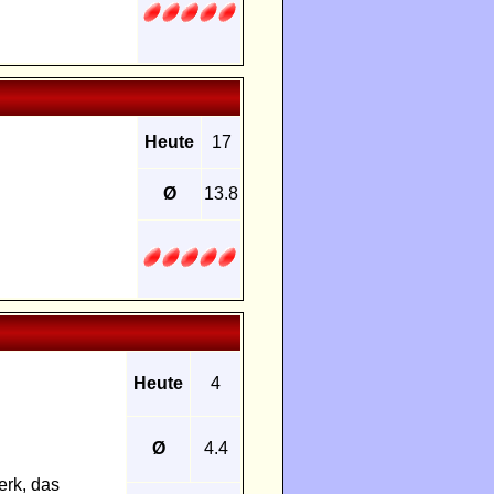
Heute
17
Ø
13.8
Heute
4
Ø
4.4
erk, das