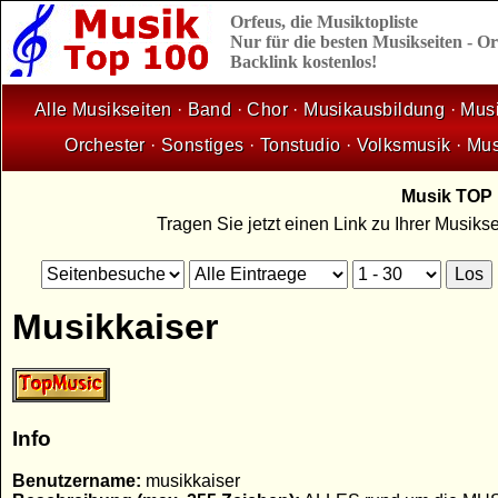
Orfeus,
die
Musiktopliste
Nur für die besten Musikseiten - 
Backlink kostenlos!
Alle Musikseiten
·
Band
·
Chor
·
Musikausbildung
·
Musi
Orchester
·
Sonstiges
·
Tonstudio
·
Volksmusik
·
Mus
Musik TOP 1
Tragen Sie jetzt einen Link zu Ihrer Musik
Musikkaiser
Info
Benutzername:
musikkaiser