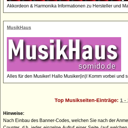
Akkordeon & Harmonika Informationen zu Hersteller und M
MusikHaus
Alles für den Musiker! Hallo Musiker(in)! Komm vorbei und 
Top Musikseiten-Einträge:
1 -
Hinweise:
Nach Einbau des Banner-Codes, welchen Sie nach der Anmeldun
Counter, d.h. jeder einzelne Aufruf einer Seite (auf welc