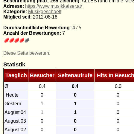
Beschreibung (max. 255 Zeichen):
ALLES rund um die MU
Adresse:
https://www.musikkaiser.at/
Kategorie:
Musikgeschaeft
Mitglied seit:
2012-08-18
Durchschnittliche Bewertung:
4 / 5
Anzahl der Bewertungen:
7
Diese Seite bewerten.
Statistik
Taeglich
Besucher
Seitenaufrufe
Hits In Besuch
Ø
0.4
0.4
0.0
Heute
0
0
0
Gestern
1
1
0
August 04
1
1
0
August 03
0
0
0
August 02
0
0
0