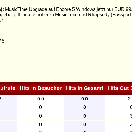
):
MusicTime Upgrade auf Encore 5 Windows jetzt nur EUR 99,- E
ebot gilt für alle früheren MusicTime und Rhapsody (Passport 
e/
/ 5
ufrufe
Hits In Besucher
Hits In Gesamt
Hits Out
5
0.0
0.0
2
0
0
0
0
0
0