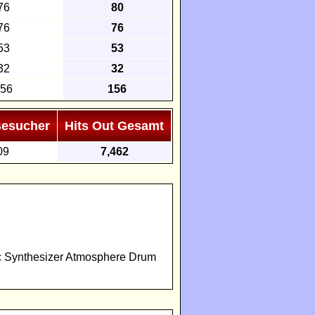
76
80
76
76
53
53
32
32
56
156
Besucher
Hits Out Gesamt
09
7,462
ic Synthesizer Atmosphere Drum