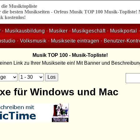
,
die
Musiktopliste
 die besten Musikseiten - Orfeus Musik TOP 100 Musik-Topliste!
k kostenlos!
r
·
Musikausbildung
·
Musiker
·
Musikgeschäft
·
Musikportal
nstudio
·
Volksmusik
·
Musikseite eintragen
·
Benutzer-Kontr
Musik TOP 100 - Musik-Topliste!
 einen Link zu Ihrer Musikseite ein! Mit Banner und Beschreibu
xe für Windows und Mac