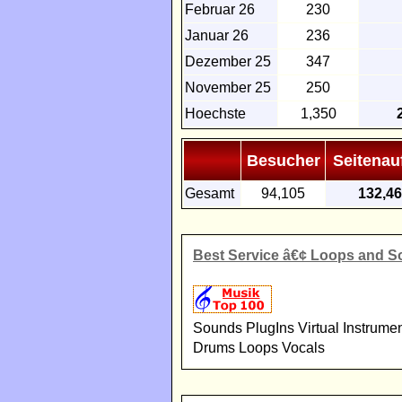
Februar 26
230
Januar 26
236
Dezember 25
347
November 25
250
Hoechste
1,350
Besucher
Seitenau
Gesamt
94,105
132,4
Best Service â€¢ Loops and So
Sounds PlugIns Virtual Instrum
Drums Loops Vocals