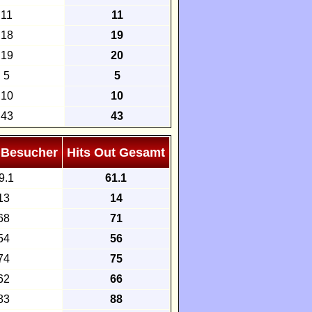
11
11
18
19
19
20
5
5
10
10
43
43
 Besucher
Hits Out Gesamt
9.1
61.1
13
14
68
71
54
56
74
75
62
66
83
88