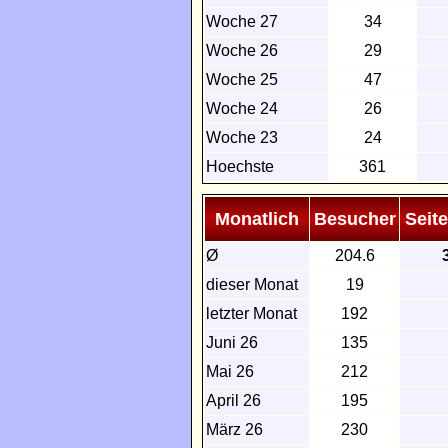
Woche 27
34
Woche 26
29
Woche 25
47
Woche 24
26
Woche 23
24
Hoechste
361
Monatlich
Besucher
Seit
Ø
204.6
dieser Monat
19
letzter Monat
192
Juni 26
135
Mai 26
212
April 26
195
März 26
230