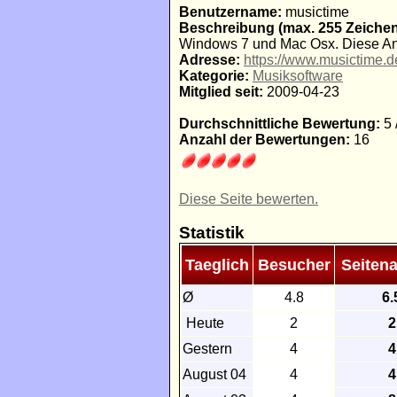
Benutzername:
musictime
Beschreibung (max. 255 Zeichen
Windows 7 und Mac Osx. Diese Ang
Adresse:
https://www.musictime.d
Kategorie:
Musiksoftware
Mitglied seit:
2009-04-23
Durchschnittliche Bewertung:
5 
Anzahl der Bewertungen:
16
Diese Seite bewerten.
Statistik
Taeglich
Besucher
Seitena
Ø
4.8
6.
Heute
2
2
Gestern
4
4
August 04
4
4