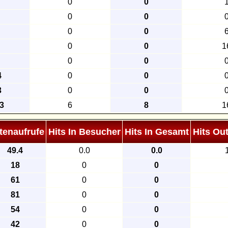
0
0
0
0
0
0
0
0
1
0
0
4
0
0
3
0
0
3
6
8
1
tenaufrufe
Hits In Besucher
Hits In Gesamt
Hits Ou
49.4
0.0
0.0
18
0
0
61
0
0
81
0
0
54
0
0
42
0
0