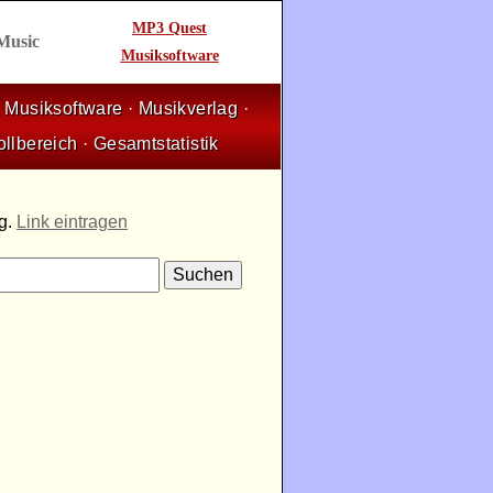
MP3 Quest
 Music
Musiksoftware
·
Musiksoftware
·
Musikverlag
·
ollbereich
·
Gesamtstatistik
ng.
Link eintragen