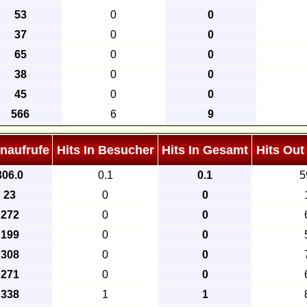
53
0
0
37
0
0
65
0
0
38
0
0
45
0
0
566
6
9
enaufrufe
Hits In Besucher
Hits In Gesamt
Hits Out
306.0
0.1
0.1
5
23
0
0
272
0
0
199
0
0
308
0
0
271
0
0
338
1
1