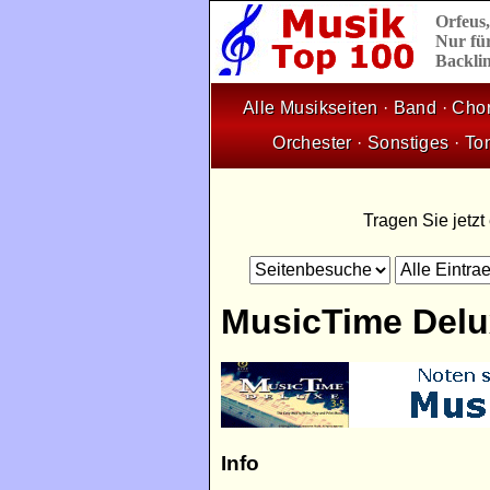
Orfeus
Nur für
Backlin
Alle Musikseiten
·
Band
·
Cho
Orchester
·
Sonstiges
·
To
Tragen Sie jetzt
MusicTime Delu
Info