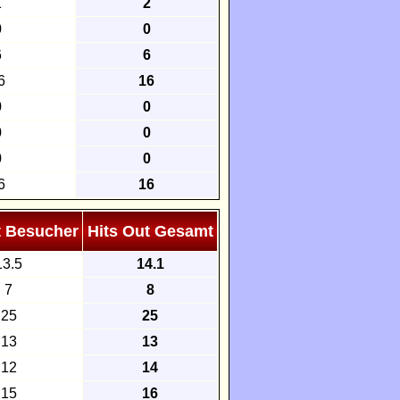
1
2
0
0
6
6
6
16
0
0
0
0
0
0
6
16
t Besucher
Hits Out Gesamt
13.5
14.1
7
8
25
25
13
13
12
14
15
16