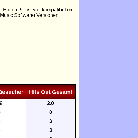
ncore 5 - ist voll kompatibel mit
Music Software) Versionen!
 Besucher
Hits Out Gesamt
.9
3.0
0
0
3
3
3
3