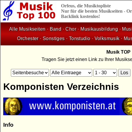
Orfeus,
die
Musiktopliste
Nur für die besten Musikseiten - 
Backlink kostenlos!
Alle Musikseiten
·
Band
·
Chor
·
Musikausbildung
·
Musi
Orchester
·
Sonstiges
·
Tonstudio
·
Volksmusik
·
Mus
Musik TOP 1
Tragen Sie jetzt einen Link zu Ihrer Musik
Komponisten Verzeichnis
Info