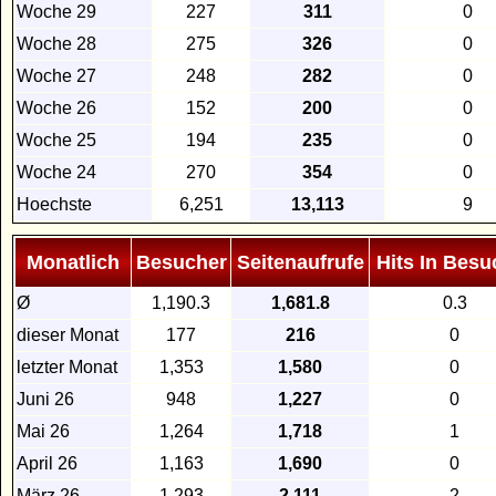
Woche 29
227
311
0
Woche 28
275
326
0
Woche 27
248
282
0
Woche 26
152
200
0
Woche 25
194
235
0
Woche 24
270
354
0
Hoechste
6,251
13,113
9
Monatlich
Besucher
Seitenaufrufe
Hits In Besu
Ø
1,190.3
1,681.8
0.3
dieser Monat
177
216
0
letzter Monat
1,353
1,580
0
Juni 26
948
1,227
0
Mai 26
1,264
1,718
1
April 26
1,163
1,690
0
März 26
1,293
2,111
2