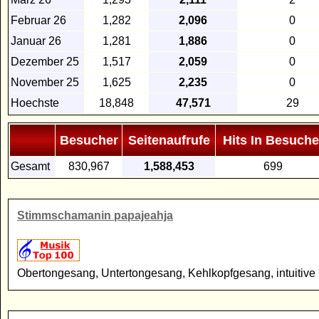
Februar 26
1,282
2,096
0
Januar 26
1,281
1,886
0
Dezember 25
1,517
2,059
0
November 25
1,625
2,235
0
Hoechste
18,848
47,571
29
Besucher
Seitenaufrufe
Hits In Besuche
Gesamt
830,967
1,588,453
699
Stimmschamanin papajeahja
Obertongesang, Untertongesang, Kehlkopfgesang, intuitiv