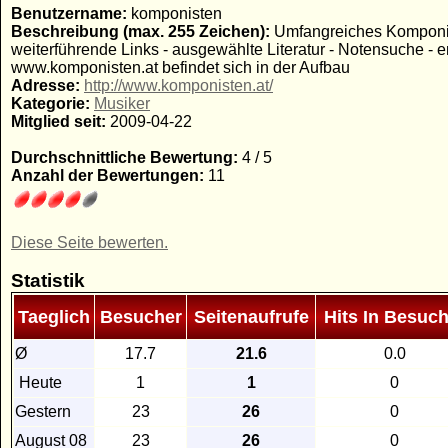
Benutzername:
komponisten
Beschreibung (max. 255 Zeichen):
Umfangreiches Komponist
weiterführende Links - ausgewählte Literatur - Notensuche 
www.komponisten.at befindet sich in der Aufbau
Adresse:
http://www.komponisten.at/
Kategorie:
Musiker
Mitglied seit:
2009-04-22
Durchschnittliche Bewertung:
4 / 5
Anzahl der Bewertungen:
11
Diese Seite bewerten.
Statistik
Taeglich
Besucher
Seitenaufrufe
Hits In Besuch
Ø
17.7
21.6
0.0
Heute
1
1
0
Gestern
23
26
0
August 08
23
26
0