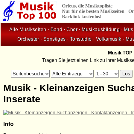
Orfeus,
die
Musiktopliste
Nur für die besten Musikseiten - 
Backlink kostenlos!
Alle Musikseiten
·
Band
·
Chor
·
Musikausbildung
·
Musi
Orchester
·
Sonstiges
·
Tonstudio
·
Volksmusik
·
Mus
Musik TOP 1
Tragen Sie jetzt einen Link zu Ihrer Musik
Musik - Kleinanzeigen Such
Inserate
Info