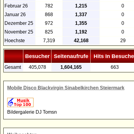
Februar 26
782
1,215
0
Januar 26
868
1,337
0
Dezember 25
972
1,355
0
November 25
825
1,192
0
Hoechste
7,319
42,168
29
Besucher
Seitenaufrufe
Hits In Besuche
Gesamt
405,078
1,604,165
663
Mobile Disco Blackvirgin Sinabelkirchen Steiermark
Bildergalerie DJ Tomsn