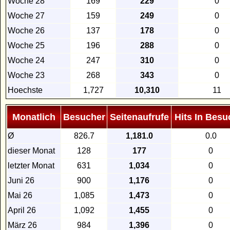
Woche 28
169
229
0
Woche 27
159
249
0
Woche 26
137
178
0
Woche 25
196
288
0
Woche 24
247
310
0
Woche 23
268
343
0
Hoechste
1,727
10,310
11
Monatlich
Besucher
Seitenaufrufe
Hits In Besu
Ø
826.7
1,181.0
0.0
dieser Monat
128
177
0
letzter Monat
631
1,034
0
Juni 26
900
1,176
0
Mai 26
1,085
1,473
0
April 26
1,092
1,455
0
März 26
984
1,396
0