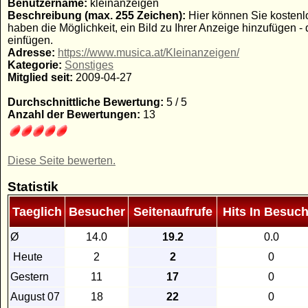
Benutzername:
kleinanzeigen
Beschreibung (max. 255 Zeichen):
Hier können Sie kostenlo
haben die Möglichkeit, ein Bild zu Ihrer Anzeige hinzufügen -
einfügen.
Adresse:
https://www.musica.at/Kleinanzeigen/
Kategorie:
Sonstiges
Mitglied seit:
2009-04-27
Durchschnittliche Bewertung:
5 / 5
Anzahl der Bewertungen:
13
Diese Seite bewerten.
Statistik
Taeglich
Besucher
Seitenaufrufe
Hits In Besuch
Ø
14.0
19.2
0.0
Heute
2
2
0
Gestern
11
17
0
August 07
18
22
0