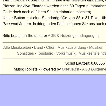
Wenn Sie den Code nicht in in Ihre Internetseiten einbauen, w
Plätzen. Inaktive Einträge werden nach 30 Tagen automatisc
Code doch noch auf Ihren Seiten einbauen möchten).
Unser Button hat eine Standardgröße von 88 x 31 Pixel. üb
Passwort ändern. In dringenden Fällen können Sie uns auch
Bitte beachten Sie unserer
AGB & Nutzungsbedingungen
Alle Musikseiten
·
Band
·
Chor
·
Musikausbildung
·
Musiker
·
Sonstiges
·
Tonstudio
·
Volksmusik
·
Musikseite eint
Script Laufzeit: 0,00556 
Musik Topliste - Powered by
Orfeus.ch
-
AGB (Allgeme