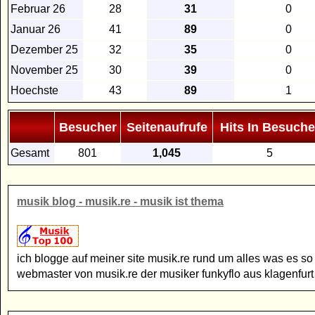
Februar 26
28
31
0
Januar 26
41
89
0
Dezember 25
32
35
0
November 25
30
39
0
Hoechste
43
89
1
Besucher
Seitenaufrufe
Hits In Besuche
Gesamt
801
1,045
5
musik blog - musik.re - musik ist thema
ich blogge auf meiner site musik.re rund um alles was es so
webmaster von musik.re der musiker funkyflo aus klagenfurt 