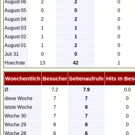
August 06
2
2
0
August 05
0
0
0
August 04
2
2
0
August 03
1
1
0
August 02
1
1
0
August 01
1
2
0
Juli 31
0
0
0
Hoechste
13
42
1
Woechentlich
Besucher
Seitenaufrufe
Hits In Be
Ø
7.2
7.9
0.0
diese Woche
7
7
0
letzte Woche
7
8
0
Woche 30
7
7
0
Woche 29
8
8
0
Woche 28
6
6
0