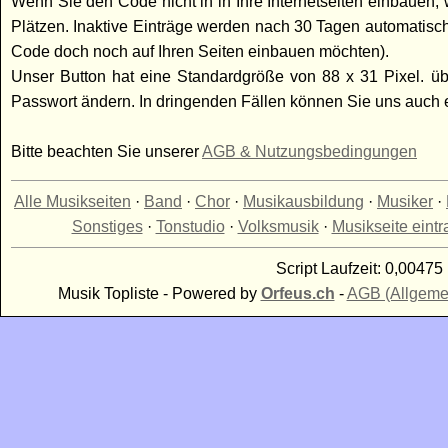
Wenn Sie den Code nicht in in Ihre Internetseiten einbauen, w
Plätzen. Inaktive Einträge werden nach 30 Tagen automatisc
Code doch noch auf Ihren Seiten einbauen möchten).
Unser Button hat eine Standardgröße von 88 x 31 Pixel. üb
Passwort ändern. In dringenden Fällen können Sie uns auch
Bitte beachten Sie unserer
AGB & Nutzungsbedingungen
Alle Musikseiten
·
Band
·
Chor
·
Musikausbildung
·
Musiker
·
Sonstiges
·
Tonstudio
·
Volksmusik
·
Musikseite eint
Script Laufzeit: 0,00475 
Musik Topliste - Powered by
Orfeus.ch
-
AGB (Allgeme