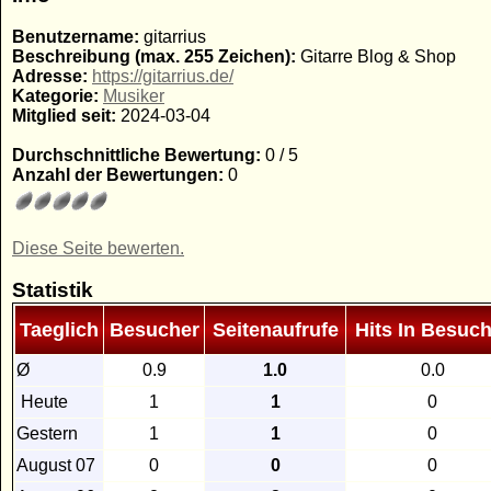
Benutzername:
gitarrius
Beschreibung (max. 255 Zeichen):
Gitarre Blog & Shop
Adresse:
https://gitarrius.de/
Kategorie:
Musiker
Mitglied seit:
2024-03-04
Durchschnittliche Bewertung:
0 / 5
Anzahl der Bewertungen:
0
Diese Seite bewerten.
Statistik
Taeglich
Besucher
Seitenaufrufe
Hits In Besuch
Ø
0.9
1.0
0.0
Heute
1
1
0
Gestern
1
1
0
August 07
0
0
0