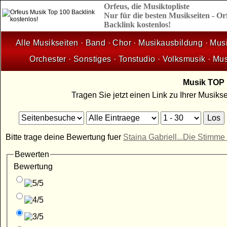
Orfeus,
die
Musiktopliste
Nur für die besten Musikseiten - O
Backlink kostenlos!
Alle Musikseiten
·
Band
·
Chor
·
Musikausbildung
·
Musi
Orchester
·
Sonstiges
·
Tonstudio
·
Volksmusik
·
Mus
Musik TOP 1
Tragen Sie jetzt einen Link zu Ihrer Musik
Bitte trage deine Bewertung fuer
Staina Gabriell...Die Stimme 
Bewerten
Bewertung