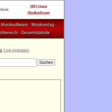
MP3 Quest
 Music
Musiksoftware
·
Musiksoftware
·
Musikverlag
·
ollbereich
·
Gesamtstatistik
ng.
Link eintragen