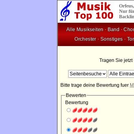
Orfeus
Nur für
Backlin
Alle Musikseiten
·
Band
·
Cho
Orchester
·
Sonstiges
·
To
Tragen Sie jetzt
Bitte trage deine Bewertung fuer
M
Bewerten
Bewertung