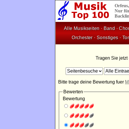
Orfeus
Nur für
Backlin
Alle Musikseiten
·
Band
·
Cho
Orchester
·
Sonstiges
·
To
Tragen Sie jetzt
Bitte trage deine Bewertung fuer
M
Bewerten
Bewertung