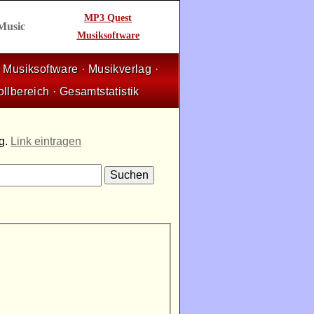
MP3 Quest
 Music
Musiksoftware
·
Musiksoftware
·
Musikverlag
·
ollbereich
·
Gesamtstatistik
ng.
Link eintragen