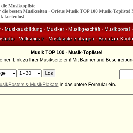
,
die
Musiktopliste
 die besten Musikseiten - Orfeus Musik TOP 100 Musik-Topliste!
k kostenlos!
r
·
Musikausbildung
·
Musiker
·
Musikgeschäft
·
Musikportal
nstudio
·
Volksmusik
·
Musikseite eintragen
·
Benutzer-Kontr
Musik TOP 100 - Musik-Topliste!
 einen Link zu Ihrer Musikseite ein! Mit Banner und Beschreibu
usikPosters & MusikPlakate
in das untere Formular ein.