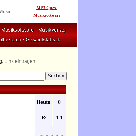
MP3 Quest
 Music
Musiksoftware
·
Musiksoftware
·
Musikverlag
·
ollbereich
·
Gesamtstatistik
ng.
Link eintragen
Heute
0
Ø
1.1