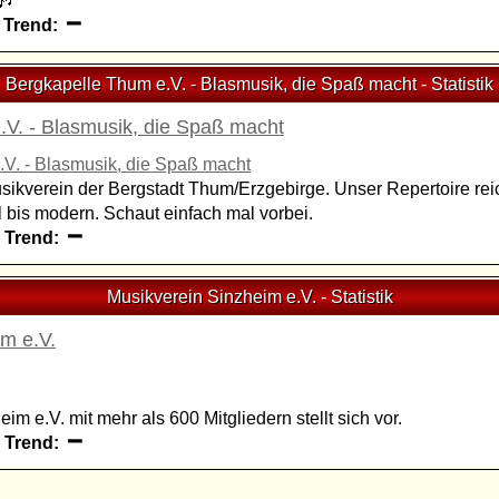
🎶
|
Trend:
Bergkapelle Thum e.V. - Blasmusik, die Spaß macht
-
Statistik
.V. - Blasmusik, die Spaß macht
usikverein der Bergstadt Thum/Erzgebirge. Unser Repertoire rei
ll bis modern. Schaut einfach mal vorbei.
|
Trend:
Musikverein Sinzheim e.V.
-
Statistik
m e.V.
m e.V. mit mehr als 600 Mitgliedern stellt sich vor.
|
Trend: