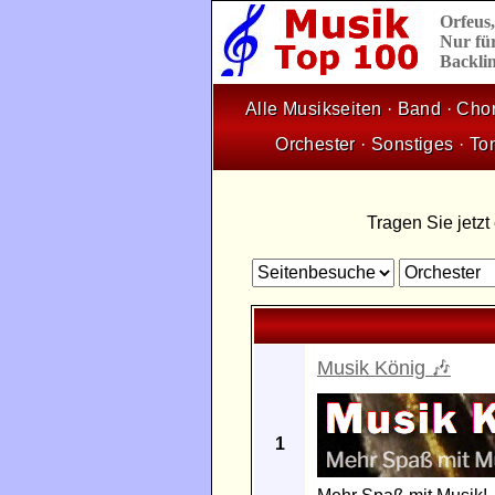
Orfeus
Nur für
Backlin
Alle Musikseiten
·
Band
·
Cho
Orchester
·
Sonstiges
·
To
Tragen Sie jetzt
Musik König 🎶
1