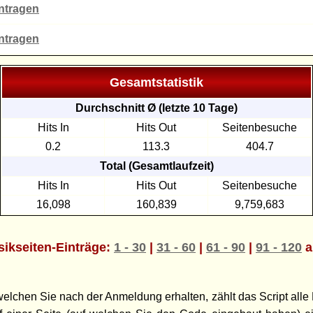
intragen
intragen
Gesamtstatistik
Durchschnitt Ø (letzte 10 Tage)
Hits In
Hits Out
Seitenbesuche
0.2
113.3
404.7
Total (Gesamtlaufzeit)
Hits In
Hits Out
Seitenbesuche
16,098
160,839
9,759,683
ikseiten-Einträge:
1 - 30
|
31 - 60
|
61 - 90
|
91 - 120
a
chen Sie nach der Anmeldung erhalten, zählt das Script alle 