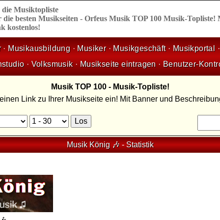
,
die
Musiktopliste
 die besten Musikseiten - Orfeus Musik TOP 100 Musik-Topliste!
k kostenlos!
r
·
Musikausbildung
·
Musiker
·
Musikgeschäft
·
Musikportal
nstudio
·
Volksmusik
·
Musikseite eintragen
·
Benutzer-Kontr
Musik TOP 100 - Musik-Topliste!
 einen Link zu Ihrer Musikseite ein! Mit Banner und Beschreibu
Musik König 🎶
-
Statistik