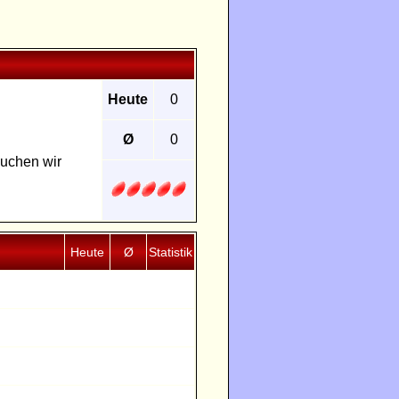
Heute
0
Ø
0
suchen wir
Heute
Ø
Statistik