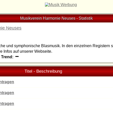
Musikverein Harmonie Neuses
-
Statistik
nie Neuses
iche und symphonische Blasmusik. In den einzelnen Registern 
re Infos auf unserer Webseite.
|
Trend:
Titel - Beschreibung
intragen
intragen
intragen